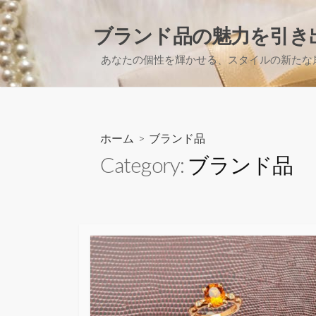
コ
ン
ブランド品の魅力を引き
テ
あなたの個性を輝かせる、スタイルの新たな
ン
ツ
へ
ス
キ
ホーム
> ブランド品
ッ
Category:
ブランド品
プ