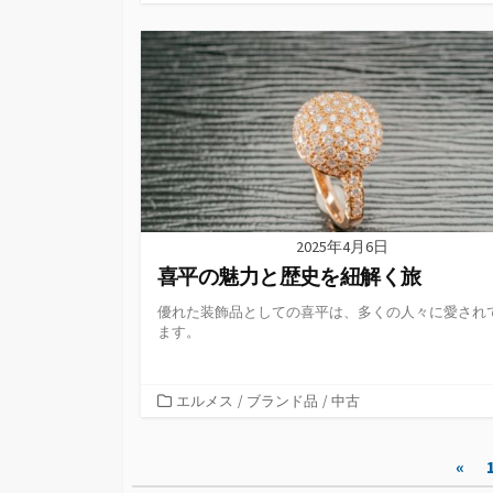
テ
ゴ
リ
ー
2025年4月6日
喜平の魅力と歴史を紐解く旅
優れた装飾品としての喜平は、多くの人々に愛され
ます。
カ
エルメス
/
ブランド品
/
中古
テ
ゴ
投
«
リ
ー