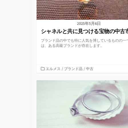
2025年5月6日
シャネルと共に見つける宝物の中古
ブランド品の中でも特に人気を博しているものの一
は、ある高級ブランドが存在します。
カ
エルメス
/
ブランド品
/
中古
テ
ゴ
リ
ー