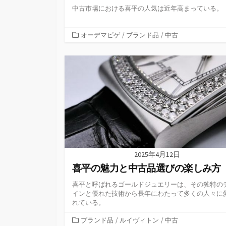
中古市場における喜平の人気は近年高まっている。
カ
オーデマピゲ
/
ブランド品
/
中古
テ
ゴ
リ
ー
2025年4月12日
喜平の魅力と中古品選びの楽しみ方
喜平と呼ばれるゴールドジュエリーは、その独特の
インと優れた技術から長年にわたって多くの人々に
れている。
カ
ブランド品
/
ルイヴィトン
/
中古