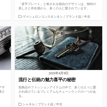
「喜平プレート」と称される独自のデザインは、独特の
美しさと存在感から、多くの人に愛されています。
カ
ヴァシュロンコンスタンタン
/
ブランド品
/
中古
テ
ゴ
リ
ー
2025年4月9日
流行と伝統の魅力喜平の秘密
デザ
装飾品やファッションアイテムの中で、多くの人々に愛
愛さ
され続けているプレミアムなチェーンランクの一つがあ
る。
カ
シャネル
/
ブランド品
/
中古