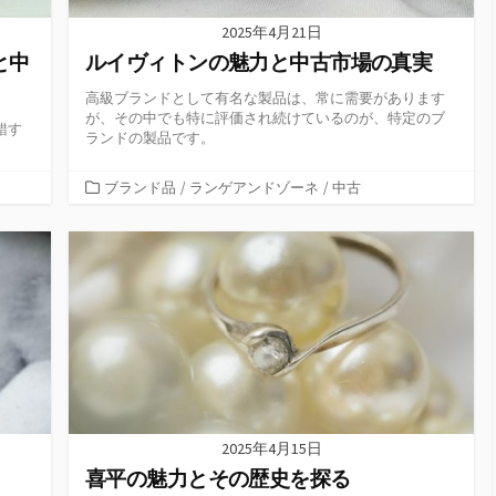
2025年4月21日
と中
ルイヴィトンの魅力と中古市場の真実
高級ブランドとして有名な製品は、常に需要があります
が、その中でも特に評価され続けているのが、特定のブ
錯す
ランドの製品です。
カ
ブランド品
/
ランゲアンドゾーネ
/
中古
テ
ゴ
リ
ー
2025年4月15日
喜平の魅力とその歴史を探る