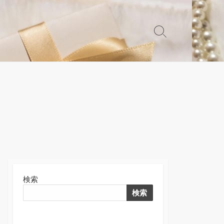
検
索
切
り
替
え
検索
検索