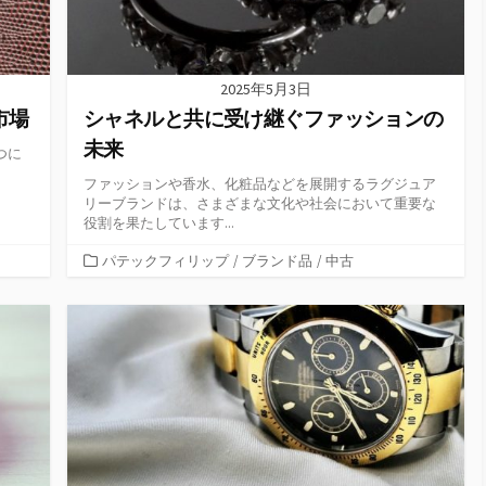
2025年5月3日
市場
シャネルと共に受け継ぐファッションの
未来
つに
ファッションや香水、化粧品などを展開するラグジュア
リーブランドは、さまざまな文化や社会において重要な
役割を果たしています...
カ
パテックフィリップ
/
ブランド品
/
中古
テ
ゴ
リ
ー