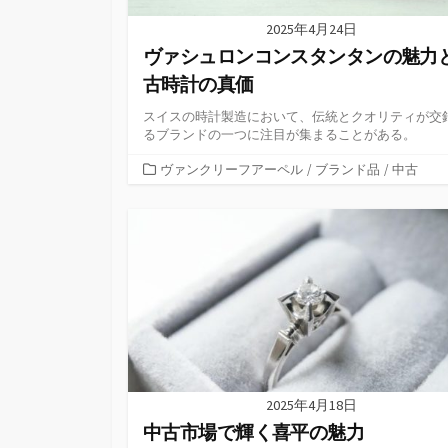
2025年4月24日
ヴァシュロンコンスタンタンの魅力
古時計の真価
スイスの時計製造において、伝統とクオリティが交
るブランドの一つに注目が集まることがある。
カ
ヴァンクリーフアーペル
/
ブランド品
/
中古
テ
ゴ
リ
ー
2025年4月18日
中古市場で輝く喜平の魅力