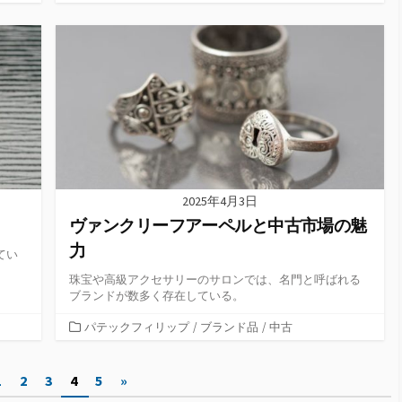
テ
ゴ
リ
ー
2025年4月3日
ヴァンクリーフアーペルと中古市場の魅
力
てい
珠宝や高級アクセサリーのサロンでは、名門と呼ばれる
ブランドが数多く存在している。
カ
パテックフィリップ
/
ブランド品
/
中古
テ
ゴ
1
2
3
4
5
»
リ
ー