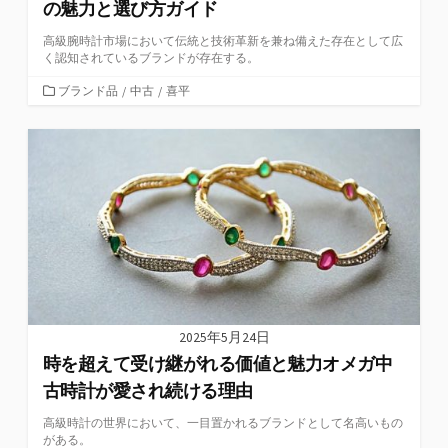
の魅力と選び方ガイド
高級腕時計市場において伝統と技術革新を兼ね備えた存在として広
く認知されているブランドが存在する。
カ
ブランド品
/
中古
/
喜平
テ
ゴ
リ
ー
2025年5月24日
時を超えて受け継がれる価値と魅力オメガ中
古時計が愛され続ける理由
高級時計の世界において、一目置かれるブランドとして名高いもの
がある。