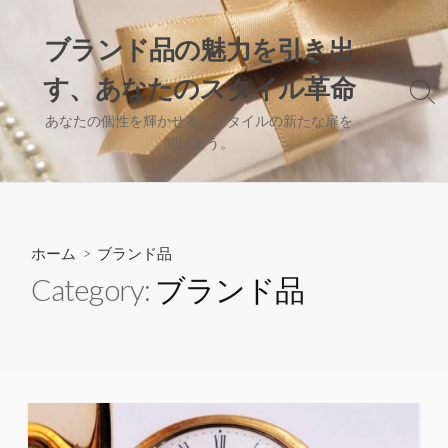
コ
ン
ブランド品の魅力を引き出
テ
す、あなたのスタイル革命
ン
検
ツ
索
あなたの個性を輝かせる、スタイルの新たな扉を
へ
切
開けよう。
り
ス
替
キ
え
ッ
プ
ホーム
> ブランド品
Category:
ブランド品