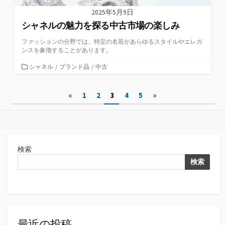
2025年5月9日
シャネルの魅力を探る中古市場の楽しみ
ファッションの分野では、特定の名前があらゆるスタイルやエレガ
ンスを象徴することがあります。
カ
シャネル
/
ブランド品
/
中古
テ
ゴ
投
«
1
2
3
4
5
»
リ
ー
稿
の
ペ
検索
ー
検索
ジ
送
り
最近の投稿