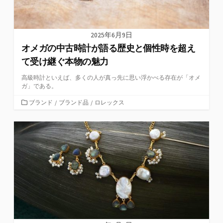
2025年6月9日
オメガの中古時計が語る歴史と個性時を超え
て受け継ぐ本物の魅力
高級時計といえば、多くの人が真っ先に思い浮かべる存在が「オメ
ガ」である。
カ
ブランド
/
ブランド品
/
ロレックス
テ
ゴ
リ
ー