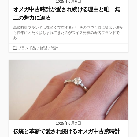
2025年6月6日
オメガ中古時計が愛され続ける理由と唯一無
二の魅力に迫る
高級時計ブランドは数多く存在するが、その中でも特に幅広い層か
ら長年にわたり親しまれてきたのがスイス発祥の著名ブランドで
あ...
カ
ブランド品
/
修理
/
時計
テ
ゴ
リ
ー
2025年6月3日
伝統と革新で愛され続けるオメガ中古腕時計