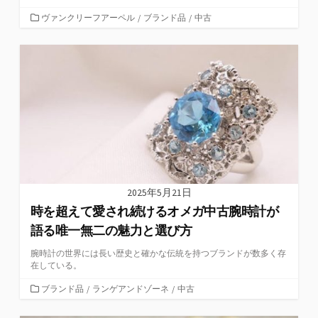
カ
ヴァンクリーフアーペル
/
ブランド品
/
中古
テ
ゴ
リ
ー
2025年5月21日
時を超えて愛され続けるオメガ中古腕時計が
語る唯一無二の魅力と選び方
腕時計の世界には長い歴史と確かな伝統を持つブランドが数多く存
在している。
カ
ブランド品
/
ランゲアンドゾーネ
/
中古
テ
ゴ