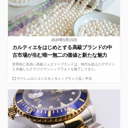
2025年5月15日
カルティエをはじめとする高級ブランドの中
古市場が生む唯一無二の価値と新たな魅力
世界的に名高い高級ジュエリーブランドは、時代を超えたデザイン
と卓越したクラフツマンシップで人々を魅了してきた。
カ
ヴァシュロンコンスタンタン
/
ブランド品
/
中古
テ
ゴ
リ
ー