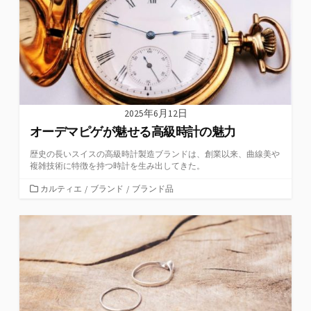
2025年6月12日
オーデマピゲが魅せる高級時計の魅力
歴史の長いスイスの高級時計製造ブランドは、創業以来、曲線美や
複雑技術に特徴を持つ時計を生み出してきた。
カ
カルティエ
/
ブランド
/
ブランド品
テ
ゴ
リ
ー