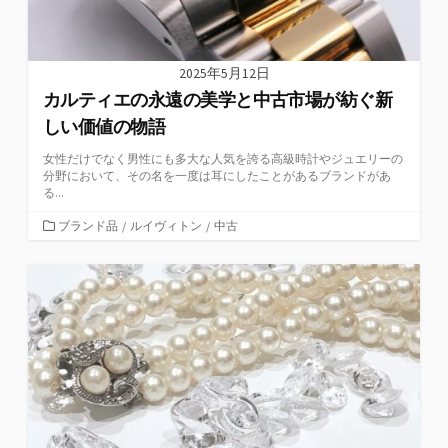
2025年5月12日
カルティエの永遠の美学と中古市場が紡ぐ新
しい価値の物語
女性だけでなく男性にも多大な人気を誇る高級時計やジュエリーの
分野において、その名を一度は耳にしたことがあるブランドがあ
る...
カ
ブランド品
/
ルイヴィトン
/
中古
テ
ゴ
リ
ー