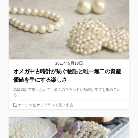
リ
ー
2025年5月18日
オメガ中古時計が紡ぐ物語と唯一無二の資産
価値を手にする楽しさ
高級時計市場において、多くのブランドが熱烈な支持を集めてい
る。
カ
オーデマピゲ
/
ブランド品
/
中古
テ
ゴ
リ
ー