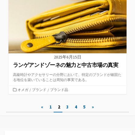
ー
2025年6月15日
ランゲアンドゾーネの魅力と中古市場の真実
高級時計やアクセサリーの分野において、特定のブランドが確固た
る地位を築いていることは周知の事実である。
カ
オメガ
/
ブランド
/
ブランド品
テ
ゴ
投
«
1
2
3
4
5
»
リ
ー
稿
の