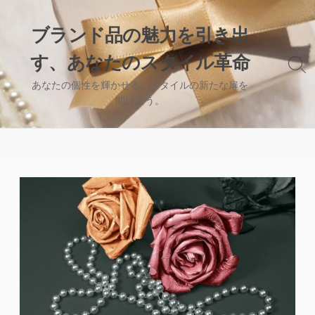
コ
ン
ブランド品の魅力を引き出
テ
す、あなたのスタイル革命
ン
検
ツ
索
あなたの個性を輝かせる、スタイルの新たな扉を
へ
切
開けよう。
り
ス
替
キ
え
ッ
プ