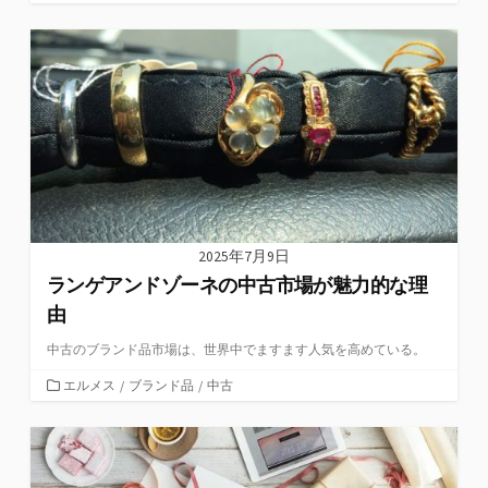
テ
ゴ
リ
ー
2025年7月9日
ランゲアンドゾーネの中古市場が魅力的な理
由
中古のブランド品市場は、世界中でますます人気を高めている。
カ
エルメス
/
ブランド品
/
中古
テ
ゴ
リ
ー