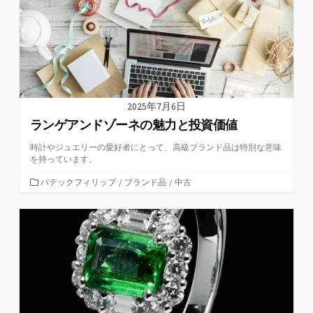
2025年7月6日
ランゲアンドゾーネの魅力と投資価値
時計やジュエリーの愛好者にとって、高級ブランド品は特別な意味
を持っています。
カ
パテックフィリップ
/
ブランド品
/
中古
テ
ゴ
リ
ー