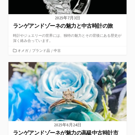
2025年7月3日
ランゲアンドゾーネの魅力と中古時計の旅
時計やジュエリーの世界には、独特の魅力とその背後にある歴史が
深く絡み合っています。
カ
オメガ
/
ブランド品
/
中古
テ
ゴ
リ
ー
2025年6月24日
ランゲアンドゾーネが魅力の高級中古時計市