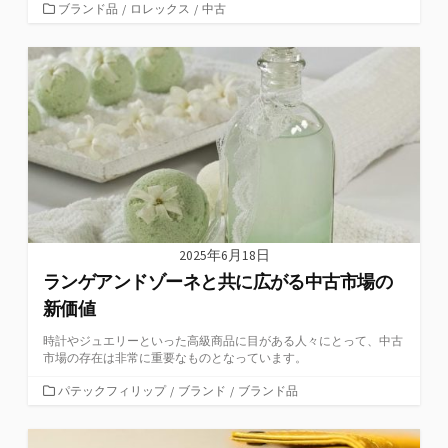
カ
ブランド品
/
ロレックス
/
中古
テ
ゴ
リ
ー
2025年6月18日
ランゲアンドゾーネと共に広がる中古市場の
新価値
時計やジュエリーといった高級商品に目がある人々にとって、中古
市場の存在は非常に重要なものとなっています。
カ
パテックフィリップ
/
ブランド
/
ブランド品
テ
ゴ
リ