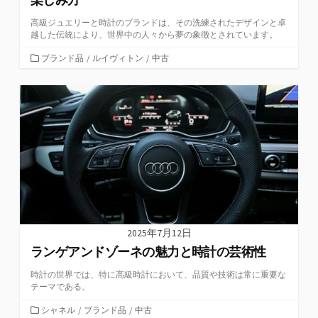
高級ジュエリーと時計のブランドは、その洗練されたデザインと卓
越した伝統により、世界中の人々から夢の象徴とされています。
カ
ブランド品
/
ルイヴィトン
/
中古
テ
ゴ
リ
ー
2025年7月12日
ランゲアンドゾーネの魅力と時計の芸術性
時計の世界では、特に高級時計において、品質や技術は常に重要な
テーマである。
カ
シャネル
/
ブランド品
/
中古