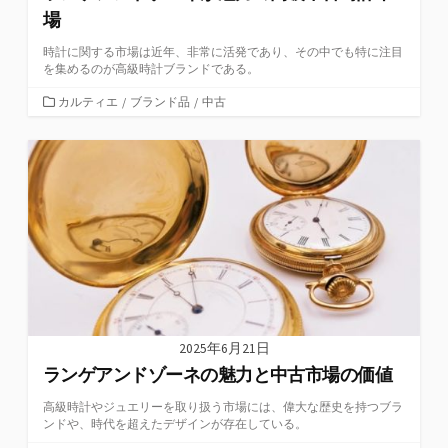
場
時計に関する市場は近年、非常に活発であり、その中でも特に注目
を集めるのが高級時計ブランドである。
カ
カルティエ
/
ブランド品
/
中古
テ
ゴ
リ
ー
2025年6月21日
ランゲアンドゾーネの魅力と中古市場の価値
高級時計やジュエリーを取り扱う市場には、偉大な歴史を持つブラ
ンドや、時代を超えたデザインが存在している。