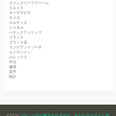
ヴァンクリーフアーペル
エルメス
オーデマピゲ
オメガ
カルティエ
シャネル
パテックフィリップ
ブランド
ブランド品
ランゲアンドゾーネ
ルイヴィトン
ロレックス
中古
修理
喜平
時計
©2026
ブランド品の魅力を引き出す、あなたのスタイル革