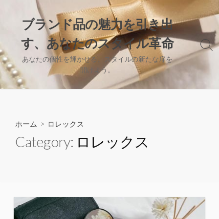
コ
ン
ブランド品の魅力を引き出
テ
す、あなたのスタイル革命
ン
検
ツ
索
あなたの個性を輝かせる、スタイルの新たな扉を
へ
切
開けよう。
り
ス
替
キ
え
ッ
プ
ホーム
> ロレックス
Category:
ロレックス