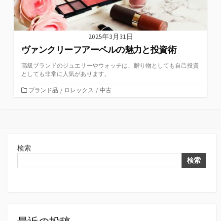
2025年3月31日
ヴァンクリーフアーペルの魅力と投資術
高級ブランドのジュエリーやウォッチは、贈り物としても自己投資
としても非常に人気があります。
カ
ブランド品
/
ロレックス
/
中古
テ
ゴ
リ
ー
検索
検索