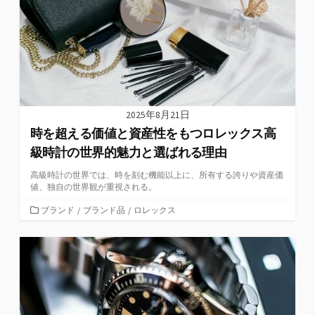
2025年8月21日
時を超える価値と資産性をもつロレックス高
級時計の世界的魅力と選ばれる理由
高級時計の世界では、時を刻む機能以上に、所有する誇りや資産価
値、独自の世界観が重視される。
カ
ブランド
/
ブランド品
/
ロレックス
テ
ゴ
リ
ー