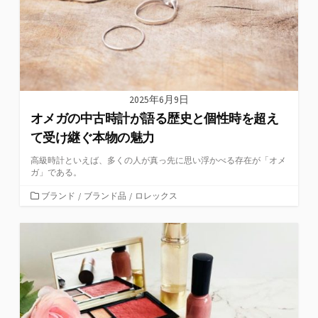
2025年6月9日
オメガの中古時計が語る歴史と個性時を超え
て受け継ぐ本物の魅力
高級時計といえば、多くの人が真っ先に思い浮かべる存在が「オメ
ガ」である。
カ
ブランド
/
ブランド品
/
ロレックス
テ
ゴ
リ
ー