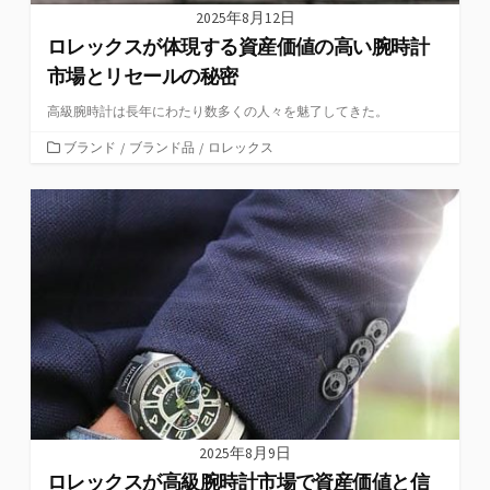
2025年8月12日
ロレックスが体現する資産価値の高い腕時計
市場とリセールの秘密
高級腕時計は長年にわたり数多くの人々を魅了してきた。
カ
ブランド
/
ブランド品
/
ロレックス
テ
ゴ
リ
ー
2025年8月9日
ロレックスが高級腕時計市場で資産価値と信