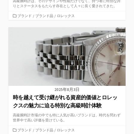
高級腕時計は、そのデザインや性能だけでなく、持つ者に特別な誇
りとステータスをもたらす存在として人々に長く愛されてきた。
カ
ブランド
/
ブランド品
/
ロレックス
テ
ゴ
リ
ー
2025年8月3日
時を越えて受け継がれる資産的価値とロレッ
クスの魅力に迫る特別な高級時計体験
高級腕時計市場の中でも特に人気が高いブランドは、時代を問わず
世界中で高い評価を受けている。
カ
ブランド
/
ブランド品
/
ロレックス