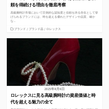
頼を得続ける理由を徹底考察
高級腕時計市場において圧倒的な認知度と信頼を誇る存在として挙
げられるブランドには、時を超える優れたデザインや品質、確か
な...
カ
ブランド
/
ブランド品
/
ロレックス
テ
ゴ
リ
ー
2025年8月6日
ロレックスに見る高級腕時計の資産価値と時
代を超える魅力の全て