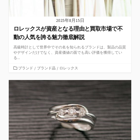
2025年8月15日
ロレックスが資産となる理由と買取市場で不
動の人気を誇る魅力徹底解説
高級時計として世界中でその名を知られるブランドは、製品の品質
やデザインだけでなく、資産価値の面でも高い評価を獲得してい
る...
カ
ブランド
/
ブランド品
/
ロレックス
テ
ゴ
リ
ー