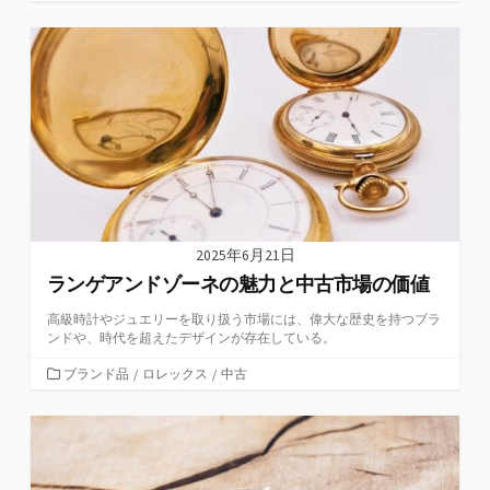
テ
ゴ
リ
ー
2025年6月21日
ランゲアンドゾーネの魅力と中古市場の価値
高級時計やジュエリーを取り扱う市場には、偉大な歴史を持つブラ
ンドや、時代を超えたデザインが存在している。
カ
ブランド品
/
ロレックス
/
中古
テ
ゴ
リ
ー