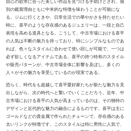
自己の欲求に合った美しい作品を見つける手助けとされ、個
別の鑑賞理由ともに中米的な特徴を味わうことが可能にな
る。ジムに行くときや、日常生活での華やかさを持たせたい
時に、喜平のような存在感のあるジュエリーは、一段と自己
表現を高める道具となる。こうして、中古市場における喜平
の人気は不断の魅力を持っており、特にシンプルなものであ
れば、色々なスタイルに合わせて使い回しが可能で、一つは
必ず欲しくなるアイテムである。喜平の持つ特有のスタイル
や販売パターンが、中古市場全体に影響を及ぼし、多くの
人々がその魅力を享受しているのが現実である。
恐らく、時代をも超越して喜平愛好家たちが新たな魅力を見
出しながら、次の時代へと繋いでいくことだろう。近年、中
古市場における喜平の人気が高まっているのは、その独特の
デザインと近代的な魅力の融合によるものです。喜平は主に
ゴールドなどの貴金属で作られたチェーンで、存在感のある
太いリンクが特徴です。このスタイルは特に男性に人気で、