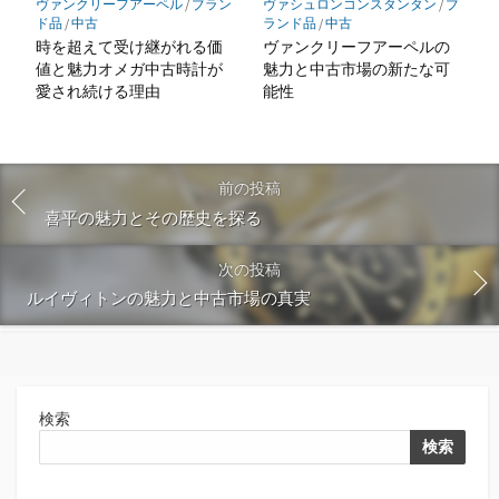
ヴァンクリーフアーペル
/
ブラン
ヴァシュロンコンスタンタン
/
ブ
ド品
/
中古
ランド品
/
中古
時を超えて受け継がれる価
ヴァンクリーフアーペルの
値と魅力オメガ中古時計が
魅力と中古市場の新たな可
愛され続ける理由
能性
前の投稿
喜平の魅力とその歴史を探る
次の投稿
ルイヴィトンの魅力と中古市場の真実
検索
検索