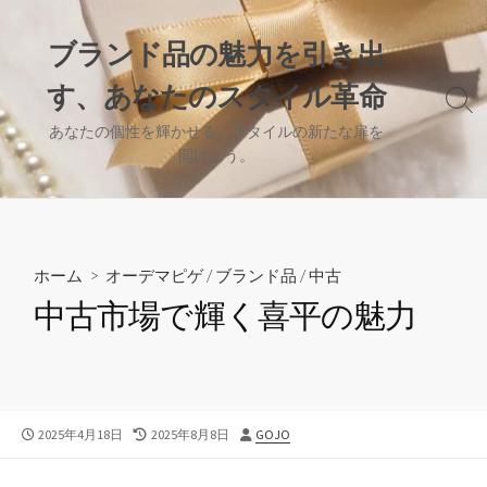
コ
ン
ブランド品の魅力を引き出
テ
す、あなたのスタイル革命
ン
検
ツ
索
あなたの個性を輝かせる、スタイルの新たな扉を
へ
切
開けよう。
り
ス
替
キ
え
ッ
プ
ホーム
>
オーデマピゲ
/
ブランド品
/
中古
中古市場で輝く喜平の魅力
公
最
投
2025年4月18日
2025年8月8日
GOJO
開
終
稿
日
更
者