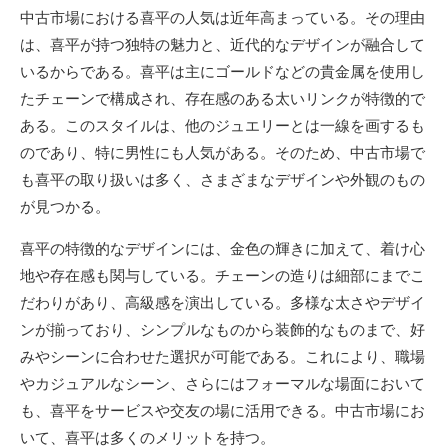
新
中古市場における喜平の人気は近年高まっている。
その理由
日
は、喜平が持つ独特の魅力と、近代的なデザインが融合して
いるからである。喜平は主にゴールドなどの貴金属を使用し
たチェーンで構成され、存在感のある太いリンクが特徴的で
ある。このスタイルは、他のジュエリーとは一線を画するも
のであり、特に男性にも人気がある。そのため、中古市場で
も喜平の取り扱いは多く、さまざまなデザインや外観のもの
が見つかる。
喜平の特徴的なデザインには、金色の輝きに加えて、着け心
地や存在感も関与している。チェーンの造りは細部にまでこ
だわりがあり、高級感を演出している。多様な太さやデザイ
ンが揃っており、シンプルなものから装飾的なものまで、好
みやシーンに合わせた選択が可能である。これにより、職場
やカジュアルなシーン、さらにはフォーマルな場面において
も、喜平をサービスや交友の場に活用できる。中古市場にお
いて、喜平は多くのメリットを持つ。