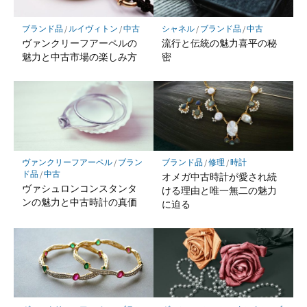
ブランド品
/
ルイヴィトン
/
中古
シャネル
/
ブランド品
/
中古
ヴァンクリーフアーペルの
流行と伝統の魅力喜平の秘
魅力と中古市場の楽しみ方
密
ヴァンクリーフアーペル
/
ブラン
ブランド品
/
修理
/
時計
ド品
/
中古
オメガ中古時計が愛され続
ヴァシュロンコンスタンタ
ける理由と唯一無二の魅力
ンの魅力と中古時計の真価
に迫る